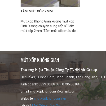
TẤM MÚT XỐP 2MM
Mút Xốp Không Gian xưởng mút xốp
Bình Dương chuyên cung cấp sỉ Tấm
mút xốp 2mm, Tấm mút xốp màu đen,
Tấm mút xốp phẳng, Tấm mút xốp pu,
Xốp mút giá rẻ, Xốp ...
MÚT XỐP KHÔNG GIAN
Thương Hiệu Thuộc Công Ty TNHH Air Group
ĐC: Số 43, Đường Số 2, Đông Thành, Tân Đông Hiệp, TP H
Kinh doanh: 0899 06 08 08 - 0796 06 08 08
Email: mutxopkhonggian@gmail.com
Website:
mutxopkhonggian.vn
Liên Hệ
Mút Xốp Không Gian