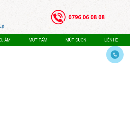
0796 06 08 08
 Ép
ÊU ÂM
MÚT TẤM
MÚT CUỘN
LIÊN HỆ