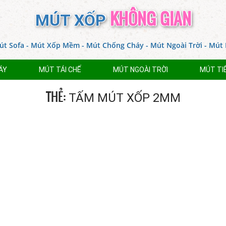
KHÔNG GIAN
MÚT XỐP
́t Sofa - Mút Xốp Mềm - Mút Chống Cháy - Mút Ngoài Trời - Mút
́Y
MÚT TÁI CHẾ
MÚT NGOÀI TRỜI
MÚT TI
THẺ:
TẤM MÚT XỐP 2MM