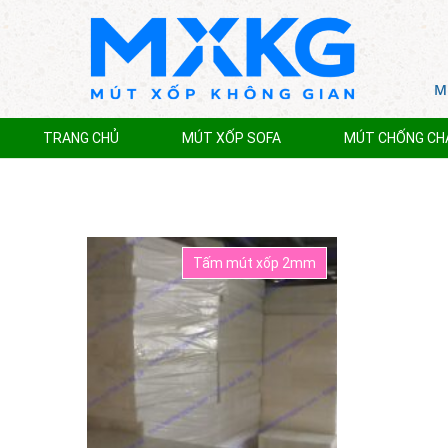
Mu
TRANG CHỦ
MÚT XỐP SOFA
MÚT CHỐNG CHA
Tấm mút xốp 2mm