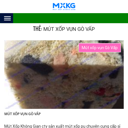
THẺ:
MÚT XỐP VỤN GÒ VẤP
Mút xốp vụn Gò Vấp
MÚT XỐP VỤN GÒ VẤP
Mút Xốp Không Gian cty sản xuất mút xốp pu chuyên cung cấp sỉ