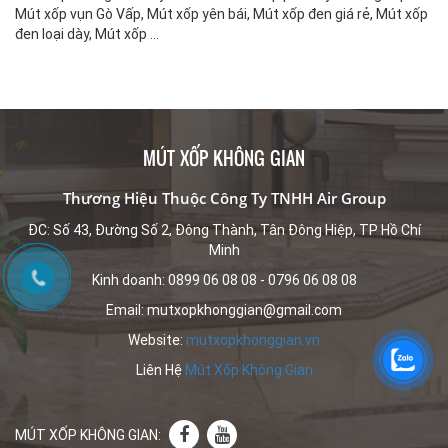
Mút xốp vụn Gò Vấp, Mút xốp yên bái, Mút xốp đen giá rẻ, Mút xốp
đen loại dày, Mút xốp ...
MÚT XỐP KHÔNG GIAN
Thương Hiệu Thuộc Công Ty TNHH Air Group
ĐC: Số 43, Đường Số 2, Đông Thành, Tân Đông Hiệp, TP Hồ Chí
Minh
Kinh doanh: 0899 06 08 08 - 0796 06 08 08
Email: mutxopkhonggian@gmail.com
Website:
mutxopkhonggian.vn
Liên Hệ
Mút Xốp Không Gian
MÚT XỐP KHÔNG GIAN: