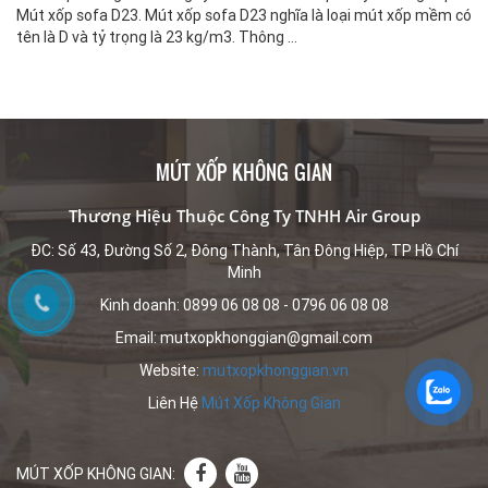
Mút xốp sofa D23. Mút xốp sofa D23 nghĩa là loại mút xốp mềm có
tên là D và tỷ trọng là 23 kg/m3. Thông ...
MÚT XỐP KHÔNG GIAN
Thương Hiệu Thuộc Công Ty TNHH Air Group
ĐC: Số 43, Đường Số 2, Đông Thành, Tân Đông Hiệp, TP Hồ Chí
Minh
Kinh doanh: 0899 06 08 08 - 0796 06 08 08
Email: mutxopkhonggian@gmail.com
Website:
mutxopkhonggian.vn
Liên Hệ
Mút Xốp Không Gian
MÚT XỐP KHÔNG GIAN: